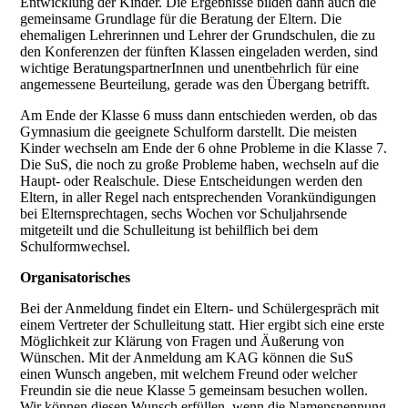
Entwicklung der Kinder. Die Ergebnisse bilden dann auch die
gemeinsame Grundlage für die Beratung der Eltern. Die
ehemaligen Lehrerinnen und Lehrer der Grundschulen, die zu
den Konferenzen der fünften Klassen eingeladen werden, sind
wichtige BeratungspartnerInnen und unentbehrlich für eine
angemessene Beurteilung, gerade was den Übergang betrifft.
Am Ende der Klasse 6 muss dann entschieden werden, ob das
Gymnasium die geeignete Schulform darstellt. Die meisten
Kinder wechseln am Ende der 6 ohne Probleme in die Klasse 7.
Die SuS, die noch zu große Probleme haben, wechseln auf die
Haupt- oder Realschule. Diese Entscheidungen werden den
Eltern, in aller Regel nach entsprechenden Vorankündigungen
bei Elternsprechtagen, sechs Wochen vor Schuljahrsende
mitgeteilt und die Schulleitung ist behilflich bei dem
Schulformwechsel.
Organisatorisches
Bei der Anmeldung findet ein Eltern- und Schülergespräch mit
einem Vertreter der Schulleitung statt. Hier ergibt sich eine erste
Möglichkeit zur Klärung von Fragen und Äußerung von
Wünschen. Mit der Anmeldung am KAG können die SuS
einen Wunsch angeben, mit welchem Freund oder welcher
Freundin sie die neue Klasse 5 gemeinsam besuchen wollen.
Wir können diesen Wunsch erfüllen, wenn die Namensnennung