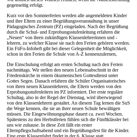
gegenseitig erfolgt.
Kurz vor den Sommerferien werden alle angemeldeten Kinder
und ihre Eltern zu einer Begrüßungsveranstaltung in unser
Pädagogisches Zentrum (PZ) eingeladen. Nach der Begrüßung
durch die Schul- und Erprobungsstufenleitung erfahren die
„Neuen“ von ihren zukünftigen Klassenlehrerinnen und -
lehrern, zu welcher Klasse sie nach den Ferien gehören werden.
Ein FüFo-Infoheft gibt bei dieser Gelegenheit die Möglichkeit,
schon in den Ferien die Schule von A-Z kennenzulernen,
Die Einschulung erfolgt am ersten Schultag nach den Ferien
nachmittags. Wir stellen den neuen Lebensabschnitt in der
Friedenskirche in einem ökumenischen Gottesdienst unter
Gottes Segen. Danach erfahren die Schüler Organisatorisches
von ihren neuen Klassenlehrern, die Eltern werden von den
Erprobungsstufenleitern im PZ informiert. Der erste reguläre
Schultag, also in der Regel der Dienstag, wird überwiegend
von den Klassenlehrern gestaltet. An diesem Tag lernen die SuS
die Wege kennen, die sie an ihrer neuen Schule bewältigen
müssen. Die Eingewöhnungsphase dauert ca. zwei Wochen.
Spätestens zu den Herbstferien fühlen sich die Fünftklässler bei
uns wie zuhause. In diese Zeit fällt ein erster
Elternpflegschaftsabend und ein Begrüßungsfest für die Kinder.
Eine erste Klassenfahrt findet in der 6. Klasse statt.